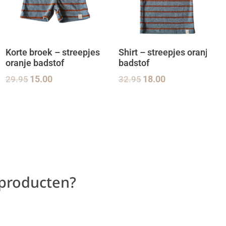
Korte broek – streepjes
Shirt – streepjes oranje
oranje badstof
badstof
29.95
15.00
32.95
18.00
 producten?