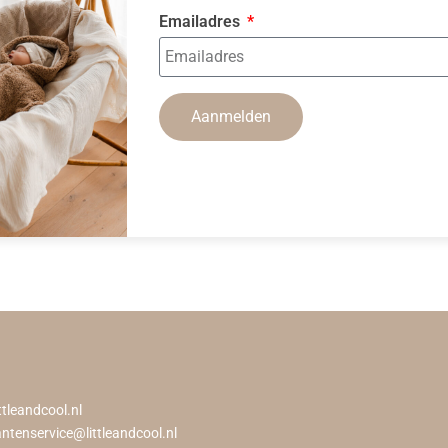
Emailadres
Aanmelden
ttleandcool.nl
antenservice@littleandcool.nl