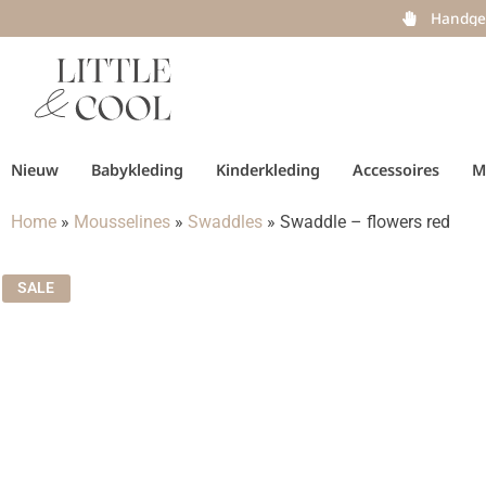
Handge
Nieuw
Babykleding
Kinderkleding
Accessoires
M
Home
»
Mousselines
»
Swaddles
»
Swaddle – flowers red
SALE