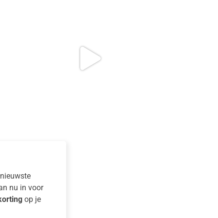
e nieuwste
dan nu in voor
orting
op je