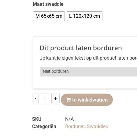
Maat swaddle
M 65x65 cm
L 120x120 cm
Dit product laten borduren
Je kunt je eigen tekst op dit product laten bo
-
+
In winkelwagen
SKU
N/A
Categoriën
Borduren
,
Swaddles