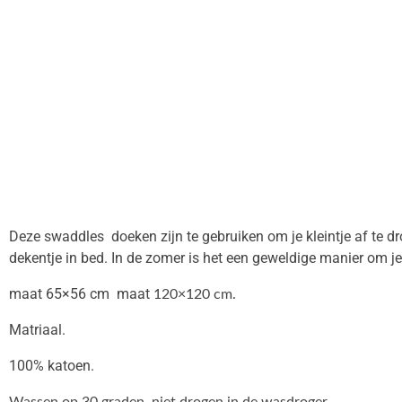
Deze swaddles doeken zijn te gebruiken om je kleintje af te d
dekentje in bed. In de zomer is het een geweldige manier om 
maat 65×56 cm maat
120×120 cm.
Matriaal.
100% katoen.
Wassen op 30 graden, niet drogen in de wasdroger.