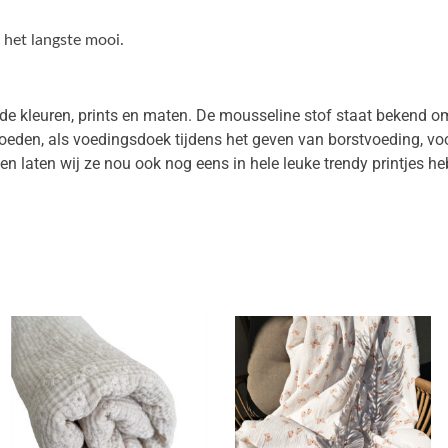
k het langste mooi.
nde kleuren, prints en maten. De mousseline stof staat bekend o
t voeden, als voedingsdoek tijdens het geven van borstvoeding, v
k en laten wij ze nou ook nog eens in hele leuke trendy printjes