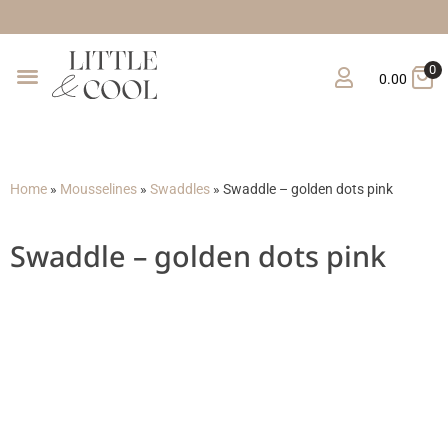
Gratis verzending vanaf 
0
0.00
Home
»
Mousselines
»
Swaddles
»
Swaddle – golden dots pink
Swaddle – golden dots pink