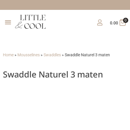
Gratis v
0
0.00
Home
»
Mousselines
»
Swaddles
»
Swaddle Naturel 3 maten
Swaddle Naturel 3 maten