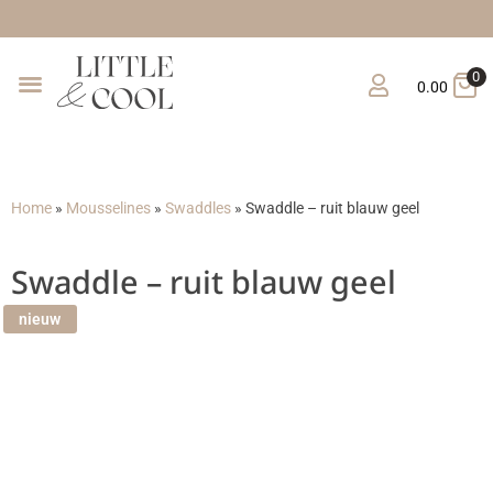
Gratis verzending vana
0
0.00
Home
»
Mousselines
»
Swaddles
»
Swaddle – ruit blauw geel
Swaddle – ruit blauw geel
nieuw