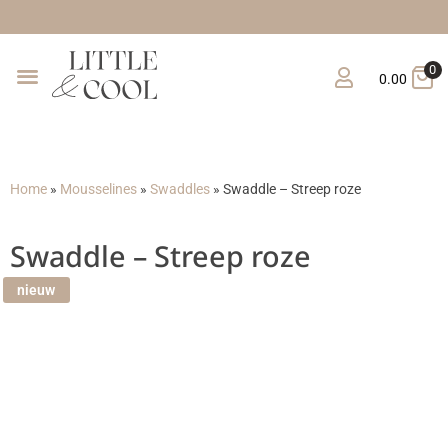
Gratis verzending 
0
0.00
Home
»
Mousselines
»
Swaddles
»
Swaddle – Streep roze
Swaddle – Streep roze
nieuw