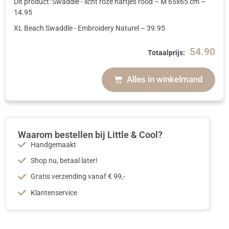
Dit product: Swaddle - licht roze hartjes rood
– M 65x65 cm
–
14.95
XL Beach Swaddle - Embroidery Naturel
–
39.95
54.90
Totaalprijs:
Alles in winkelmand
Waarom bestellen bij Little & Cool?
Handgemaakt
Shop nu, betaal later!
Gratis verzending vanaf € 99,-
Klantenservice