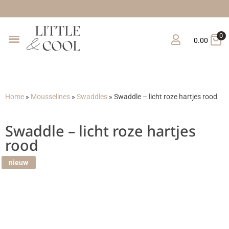
Gratis verzending vanaf €
0
0.00
Home
»
Mousselines
»
Swaddles
»
Swaddle – licht roze hartjes rood
Swaddle – licht roze hartjes
rood
nieuw