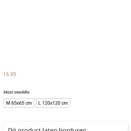
15.95
Maat swaddle
M 65x65 cm
L 120x120 cm
Dit product laten borduren