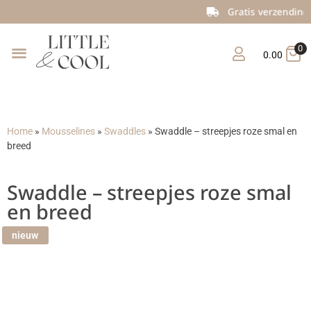
Gratis verzending vanaf €150
0
0.00
Home
»
Mousselines
»
Swaddles
»
Swaddle – streepjes roze smal en
breed
Swaddle – streepjes roze smal
en breed
nieuw