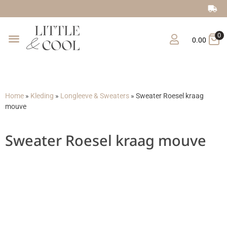
Gratis verzending vanaf €150
0
0.00
Home
»
Kleding
»
Longleeve & Sweaters
»
Sweater Roesel kraag
mouve
Sweater Roesel kraag mouve