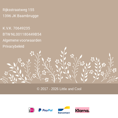
Rijksstraatweg 155
1396 JK Baambrugge
K.V.K. 70649235
BTW NL001180449B54
Algemene voorwaarden
Privacybeleid
© 2017 - 2026 Little and Cool