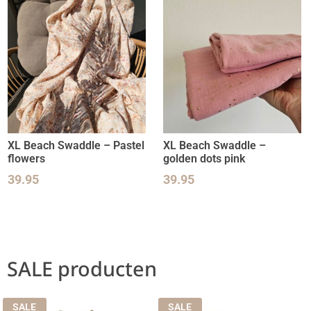
XL Beach Swaddle – Pastel
XL Beach Swaddle –
flowers
golden dots pink
39.95
39.95
SALE producten
SALE
SALE