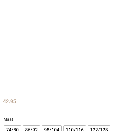
42.95
Maat
74/80
86/92
98/104
110/116
122/128