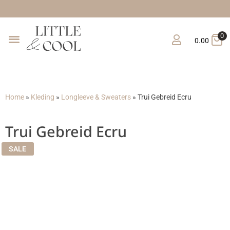
Gratis
0
0.00
Home
»
Kleding
»
Longleeve & Sweaters
»
Trui Gebreid Ecru
Trui Gebreid Ecru
SALE