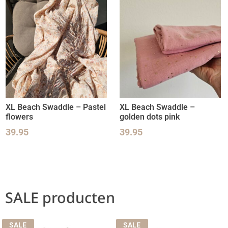
XL Beach Swaddle – Pastel
XL Beach Swaddle –
flowers
golden dots pink
39.95
39.95
SALE producten
SALE
SALE