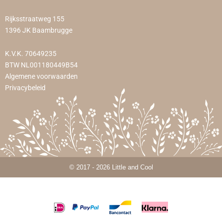
Rijksstraatweg 155
1396 JK Baambrugge
K.V.K. 70649235
BTW NL001180449B54
Algemene voorwaarden
Privacybeleid
© 2017 - 2026 Little and Cool