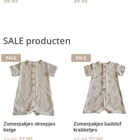
39.95
39.95
SALE producten
SALE
SALE
Zomerpakjes streepjes
Zomerpakjes badstof
beige
krabbetjes
42.95
22.00
42.95
22.00