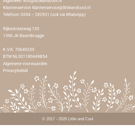
Algemeen:
info@littleandcool.nl
Klantenservice:
klantenservice@littleandcool.nl
Telefoon:
0294 – 282931
(ook via WhatsApp)
Rijksstraatweg 155
1396 JK Baambrugge
K.V.K. 70649235
BTW NL001180449B54
Algemene voorwaarden
Privacybeleid
© 2017 - 2026 Little and Cool