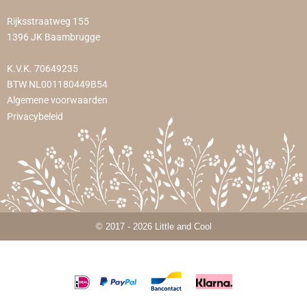
Rijksstraatweg 155
1396 JK Baambrugge
K.V.K. 70649235
BTW NL001180449B54
Algemene voorwaarden
Privacybeleid
© 2017 - 2026 Little and Cool