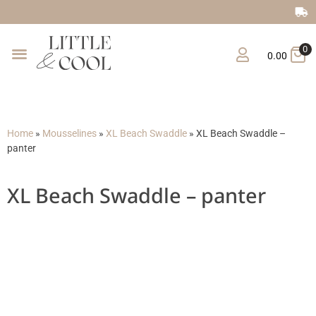
Gratis verzending vanaf €150
0
0.00
Home
»
Mousselines
»
XL Beach Swaddle
»
XL Beach Swaddle –
panter
XL Beach Swaddle – panter