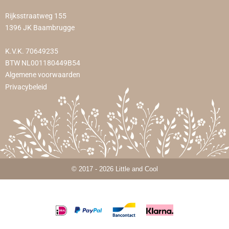
Rijksstraatweg 155
1396 JK Baambrugge
K.V.K. 70649235
BTW NL001180449B54
Algemene voorwaarden
Privacybeleid
© 2017 - 2026 Little and Cool