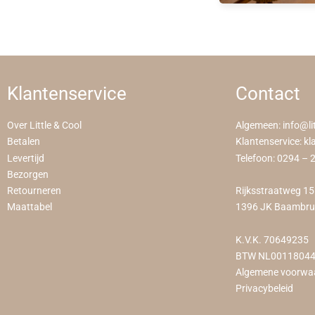
Klantenservice
Contact
Over Little & Cool
Algemeen:
info@li
Betalen
Klantenservice:
kl
Levertijd
Telefoon:
0294 – 
Bezorgen
Retourneren
Rijksstraatweg 1
Maattabel
1396 JK Baambr
K.V.K. 70649235
BTW NL0011804
Algemene voorwa
Privacybeleid