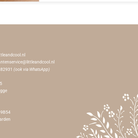
ttleandcool.nl
antenservice@littleandcool.nl
282931
(ook via WhatsApp)
55
ugge
49B54
arden