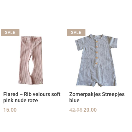
SALE
SALE
Flared – Rib velours soft
Zomerpakjes Streepjes
pink nude roze
blue
15.00
42.95
20.00