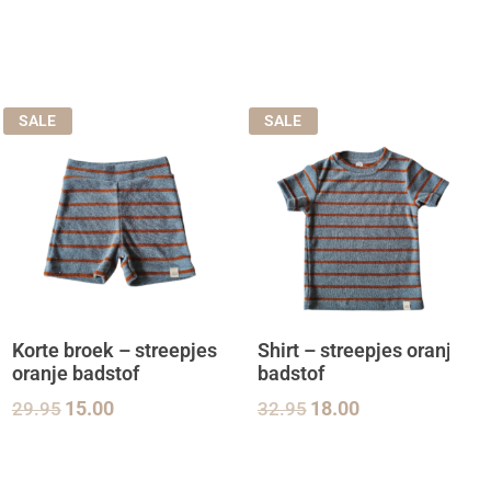
SALE
SALE
Korte broek – streepjes
Shirt – streepjes oranje
oranje badstof
badstof
29.95
15.00
32.95
18.00