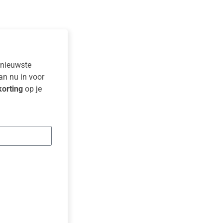
e nieuwste
dan nu in voor
orting
op je