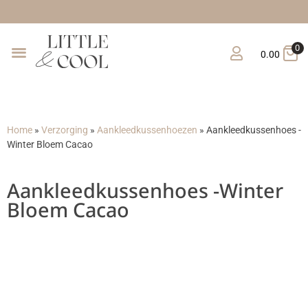
Gratis
0
0.00
Home
»
Verzorging
»
Aankleedkussenhoezen
»
Aankleedkussenhoes -
Winter Bloem Cacao
Aankleedkussenhoes -Winter
Bloem Cacao