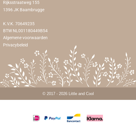
Rijksstraatweg 155
1396 JK Baambrugge
K.V.K. 70649235
BTW NL001180449B54
Algemene voorwaarden
Privacybeleid
© 2017 - 2026 Little and Cool