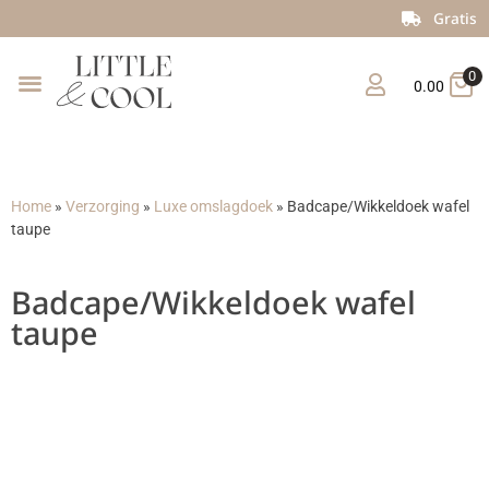
Gratis verzending vanaf €150
0
0.00
Home
»
Verzorging
»
Luxe omslagdoek
»
Badcape/Wikkeldoek wafel
taupe
Badcape/Wikkeldoek wafel
taupe