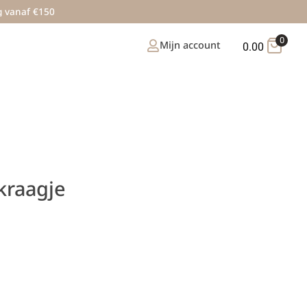
g vanaf €150
0
Mijn account
0.00
kraagje