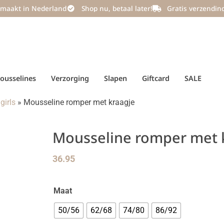
maakt in Nederland
Shop nu, betaal later!
Gratis verzendin
ousselines
Verzorging
Slapen
Giftcard
SALE
girls
»
Mousseline romper met kraagje
Mousseline romper met 
36.95
Maat
50/56
62/68
74/80
86/92