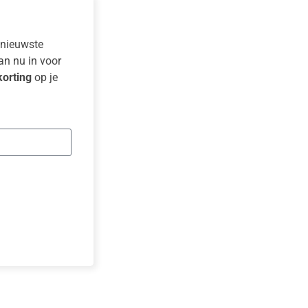
e nieuwste
dan nu in voor
orting
op je