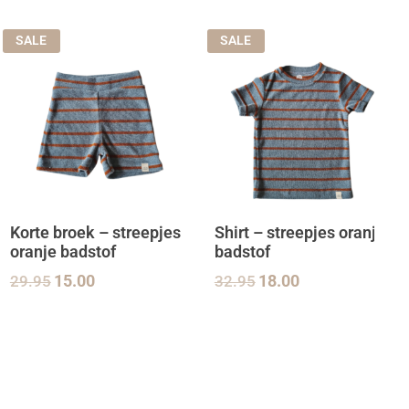
SALE
SALE
Korte broek – streepjes
Shirt – streepjes oranje
oranje badstof
badstof
29.95
15.00
32.95
18.00