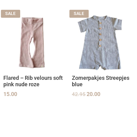
SALE
SALE
Flared – Rib velours soft
Zomerpakjes Streepjes
pink nude roze
blue
15.00
42.95
20.00