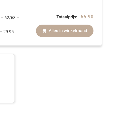
66.90
Totaalprijs:
e
– 62/68
–
Alles in winkelmand
–
29.95