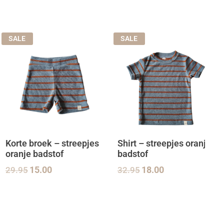
SALE
SALE
Korte broek – streepjes
Shirt – streepjes oranje
oranje badstof
badstof
29.95
15.00
32.95
18.00