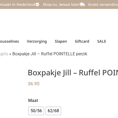
maakt in Nederland
Shop nu, betaal later!
Gratis verzendin
ousselines
Verzorging
Slapen
Giftcard
SALE
girls
»
Boxpakje Jill – Ruffel POINTELLE perzik
Boxpakje Jill – Ruffel PO
36.95
Maat
50/56
62/68