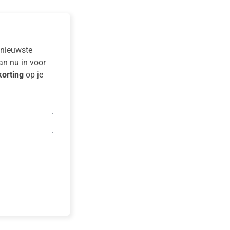
e nieuwste
dan nu in voor
orting
op je