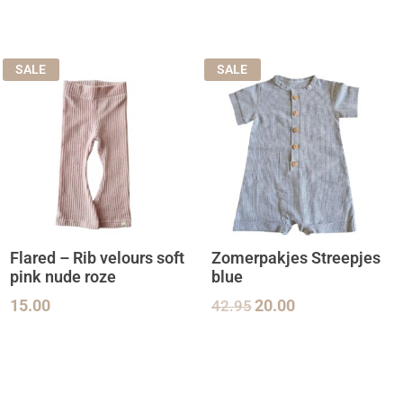
SALE
SALE
Flared – Rib velours soft
Zomerpakjes Streepjes
pink nude roze
blue
15.00
42.95
20.00