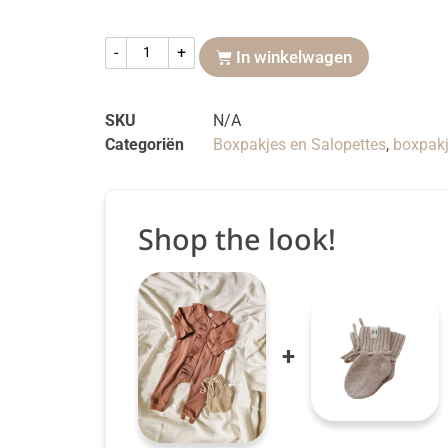
-
+
In winkelwagen
SKU
N/A
Categoriën
Boxpakjes en Salopettes
,
boxpakj
Shop the look!
+