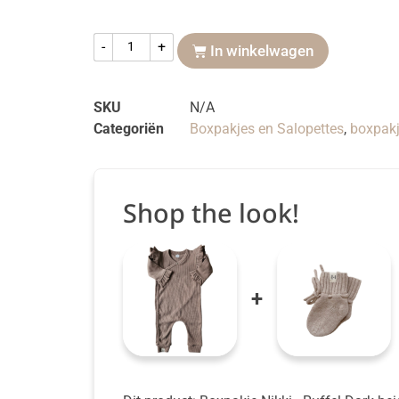
-
+
In winkelwagen
SKU
N/A
Categoriën
Boxpakjes en Salopettes
,
boxpakj
Shop the look!
+