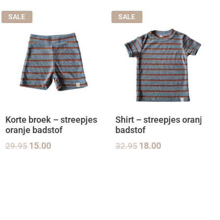
SALE
SALE
Korte broek – streepjes
Shirt – streepjes oranje
oranje badstof
badstof
29.95
15.00
32.95
18.00