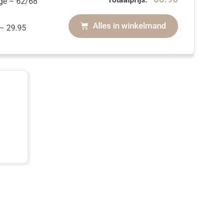
ige
– 62/68
Alles in winkelmand
–
29.95