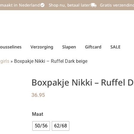
maakt in Nederland
Shop nu, betaal later!
Gratis verzendin
ousselines
Verzorging
Slapen
Giftcard
SALE
girls
»
Boxpakje Nikki – Ruffel Dark beige
Boxpakje Nikki – Ruffel 
36.95
Maat
50/56
62/68