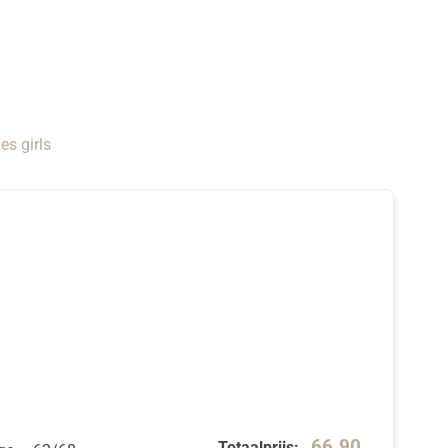
es girls
66.90
Totaalprijs: