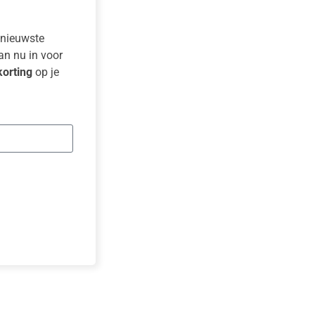
e nieuwste
dan nu in voor
orting
op je