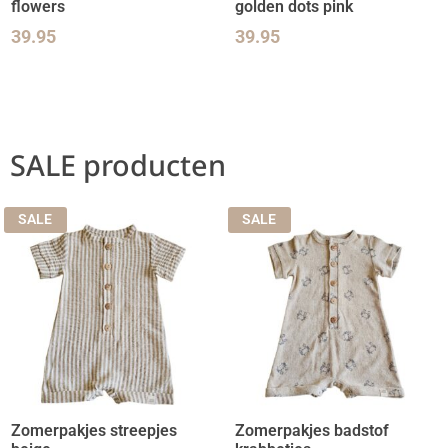
flowers
golden dots pink
39.95
39.95
SALE producten
SALE
SALE
Zomerpakjes streepjes
Zomerpakjes badstof