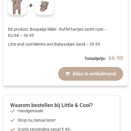
+
Dit product: Boxpakje Nikki - Ruffel hartjes zacht roze
–
62/68
–
36.95
Litte and cool Merino wol Babysokjes Sand
–
29.95
66.90
Totaalprijs:
Alles in winkelmand
Waarom bestellen bij Little & Cool?
Handgemaakt
Shop nu, betaal later!
Gratis verzending vanaf € 99,-