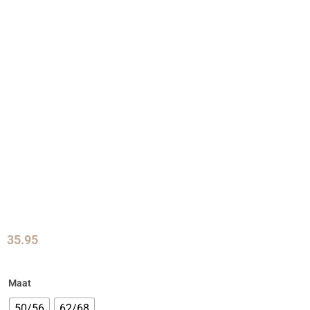
35.95
Maat
50/56
62/68