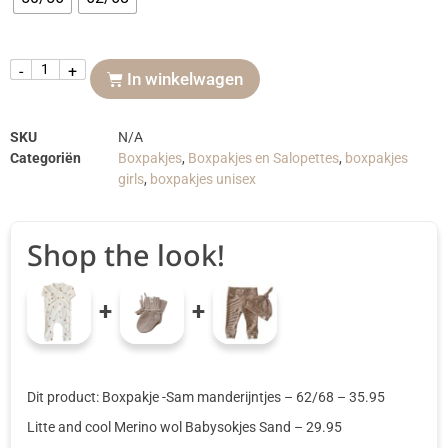
-
+
In winkelwagen
SKU
N/A
Categoriën
Boxpakjes
,
Boxpakjes en Salopettes
,
boxpakjes
girls
,
boxpakjes unisex
Shop the look!
+
+
Dit product: Boxpakje -Sam manderijntjes
– 62/68
–
35.95
Litte and cool Merino wol Babysokjes Sand
–
29.95