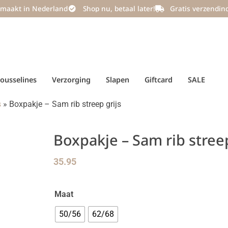
maakt in Nederland
Shop nu, betaal later!
Gratis verzendin
ousselines
Verzorging
Slapen
Giftcard
SALE
s
»
Boxpakje – Sam rib streep grijs
Boxpakje – Sam rib streep
35.95
Maat
50/56
62/68