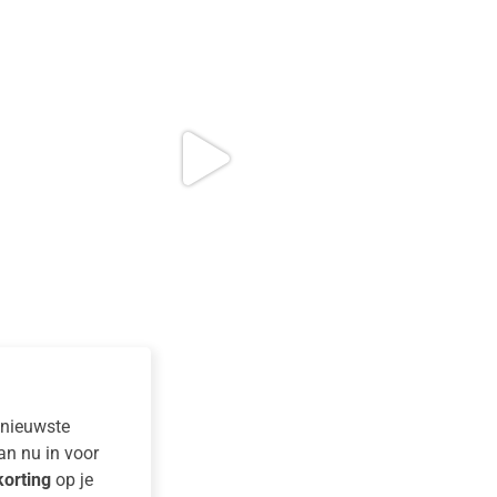
e nieuwste
dan nu in voor
orting
op je