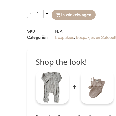
-
+
In winkelwagen
SKU
N/A
Categoriën
Boxpakjes
,
Boxpakjes en Salopet
Shop the look!
+