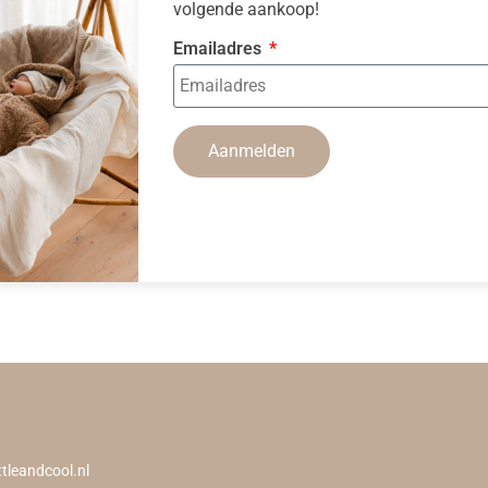
volgende aankoop!
Emailadres
Aanmelden
ttleandcool.nl