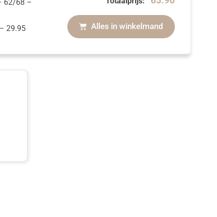
65.90
Totaalprijs:
– 62/68
–
Alles in winkelmand
–
29.95