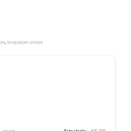
tes
,
boxpakjes unisex