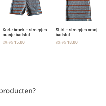
Korte broek – streepjes
Shirt – streepjes oranje
oranje badstof
badstof
29.95
15.00
32.95
18.00
 producten?