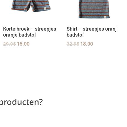
Korte broek – streepjes
Shirt – streepjes oranje
oranje badstof
badstof
29.95
15.00
32.95
18.00
 producten?