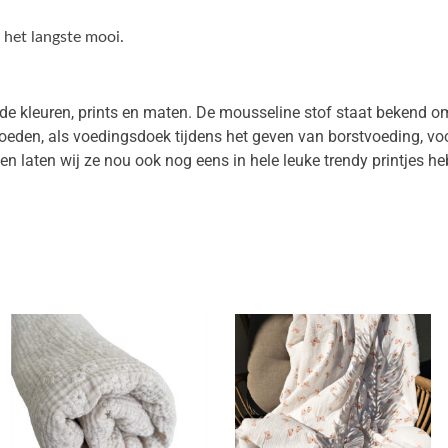
k het langste mooi.
nde kleuren, prints en maten. De mousseline stof staat bekend o
t voeden, als voedingsdoek tijdens het geven van borstvoeding, v
k en laten wij ze nou ook nog eens in hele leuke trendy printjes