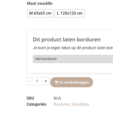
Maat swaddle
M 65x65 cm
L 120x120 cm
Dit product laten borduren
Je kunt je eigen tekst op dit product laten bo
-
+
In winkelwagen
SKU
N/A
Categoriën
Borduren
,
Swaddles