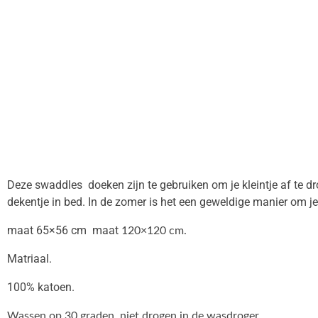
Deze swaddles doeken zijn te gebruiken om je kleintje af te d
dekentje in bed. In de zomer is het een geweldige manier om 
maat 65×56 cm maat
120×120 cm.
Matriaal.
100% katoen.
Wassen op 30 graden, niet drogen in de wasdroger.