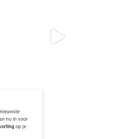
e nieuwste
dan nu in voor
orting
op je