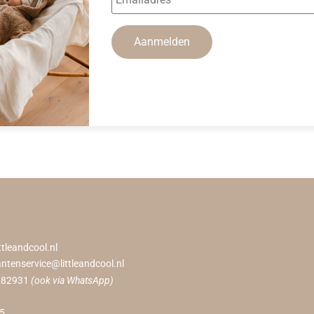
Aanmelden
ttleandcool.nl
antenservice@littleandcool.nl
282931
(ook via WhatsApp)
55