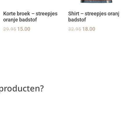
Korte broek – streepjes
Shirt – streepjes oranje
oranje badstof
badstof
29.95
15.00
32.95
18.00
 producten?