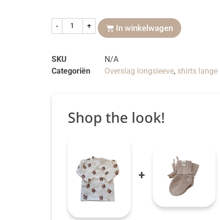
-
+
In winkelwagen
SKU
N/A
Categoriën
Overslag longsleeve
,
shirts lang
Shop the look!
+