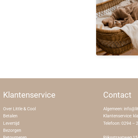
Klantenservice
Contact
Over Little & Cool
Algemeen:
info@li
Betalen
Klantenservice:
kl
Levertijd
Telefoon:
0294 – 
Bezorgen
Retourneren
Rijksstraatweg 1