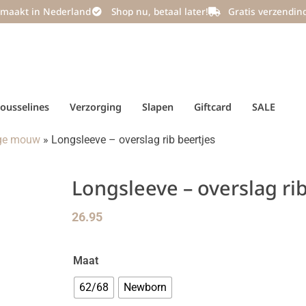
maakt in Nederland
Shop nu, betaal later!
Gratis verzendin
ousselines
Verzorging
Slapen
Giftcard
SALE
nge mouw
»
Longsleeve – overslag rib beertjes
Longsleeve – overslag rib
26.95
Maat
62/68
Newborn