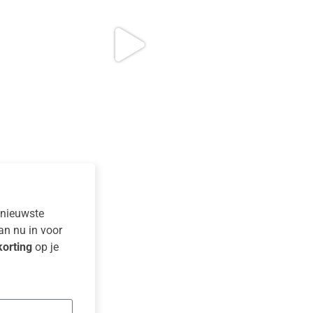
e nieuwste
dan nu in voor
orting
op je