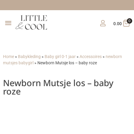
Gratis verzending vanaf 
0
0.00
Home
»
Babykleding
»
Baby girl 0-1 jaar
»
Accessoires
»
newborn
mutsjes babygirl
»
Newborn Mutsje los – baby roze
Newborn Mutsje los – baby
roze