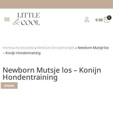
Gr
0
0.00
Home
»
Accessoires
»
Newborn knoopmutsjes
»
Newborn Mutsje los
– Konijn Hondentraining
Newborn Mutsje los – Konijn
Hondentraining
nieuw