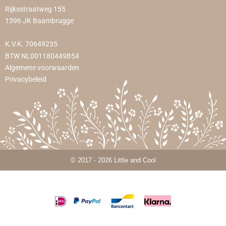
Rijksstraatweg 155
1396 JK Baambrugge
K.V.K. 70649235
BTW NL001180449B54
Algemene voorwaarden
Privacybeleid
© 2017 - 2026 Little and Cool