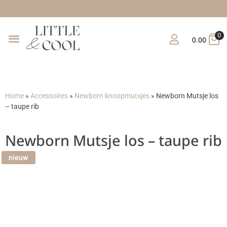
Gratis v
0
0.00
Home
»
Accessoires
»
Newborn knoopmutsjes
»
Newborn Mutsje los
– taupe rib
Newborn Mutsje los – taupe rib
nieuw