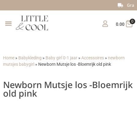
Gratis verzending vanaf €150
0
0.00
Home
»
Babykleding
»
Baby girl 0-1 jaar
»
Accessoires
»
newborn
mutsjes babygirl
»
Newborn Mutsje los -Bloemrijk old pink
Newborn Mutsje los -Bloemrijk
old pink