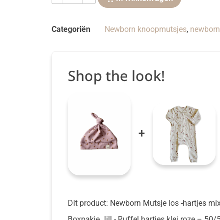
Categoriën
Newborn knoopmutsjes
,
newborn 
Shop the look!
+
Dit product: Newborn Mutsje los -hartjes mi
Boxpakje Jill - Ruffel hartjes klei roze
– 50/