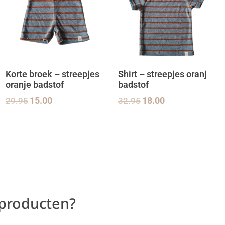
Korte broek – streepjes
Shirt – streepjes oranje
oranje badstof
badstof
29.95
15.00
32.95
18.00
 producten?