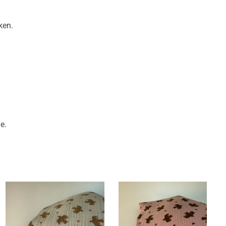
ken.
e.