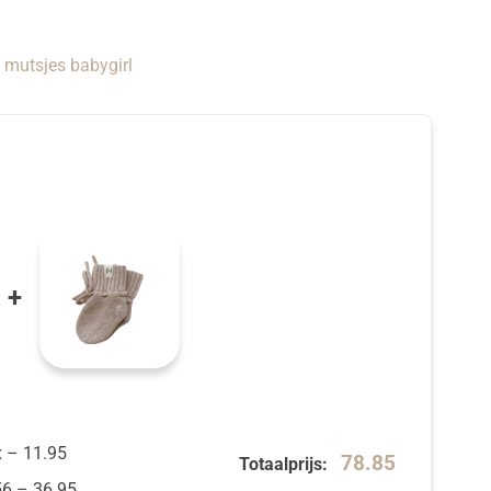
mutsjes babygirl
+
x
–
11.95
78.85
Totaalprijs:
56
–
36.95