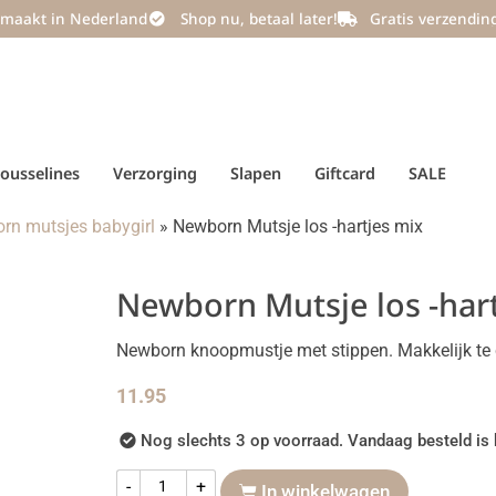
maakt in Nederland
Shop nu, betaal later!
Gratis verzendin
ousselines
Verzorging
Slapen
Giftcard
SALE
rn mutsjes babygirl
»
Newborn Mutsje los -hartjes mix
Newborn Mutsje los -har
Newborn knoopmustje met stippen. Makkelijk te 
11.95
Nog slechts 3 op voorraad. Vandaag besteld is 
-
+
In winkelwagen