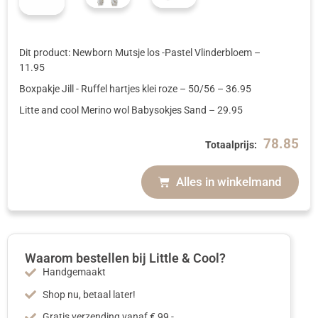
Dit product: Newborn Mutsje los -Pastel Vlinderbloem
–
11.95
Boxpakje Jill - Ruffel hartjes klei roze
– 50/56
–
36.95
Litte and cool Merino wol Babysokjes Sand
–
29.95
78.85
Totaalprijs:
Alles in winkelmand
Waarom bestellen bij Little & Cool?
Handgemaakt
Shop nu, betaal later!
Gratis verzending vanaf € 99,-