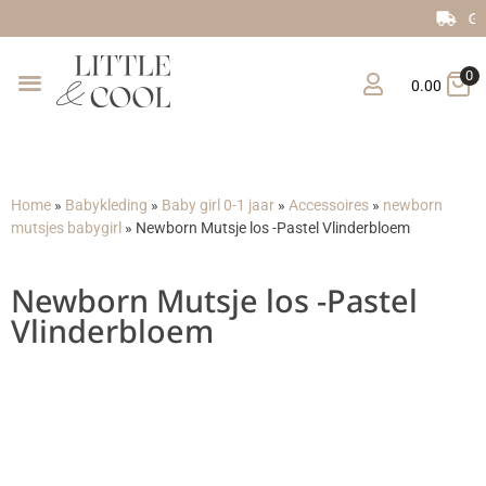
Gratis verzending vanaf €150
0
0.00
Home
»
Babykleding
»
Baby girl 0-1 jaar
»
Accessoires
»
newborn
mutsjes babygirl
»
Newborn Mutsje los -Pastel Vlinderbloem
Newborn Mutsje los -Pastel
Vlinderbloem