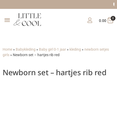
Gratis verzending vanaf €1
0
0.00
Home
»
Babykleding
»
Baby girl 0-1 jaar
»
kleding
»
newborn setjes
girls
»
Newborn set – hartjes rib red
Newborn set – hartjes rib red