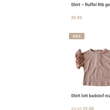
Shirt – Ruffel Rib ge
32.95
SALE
Shirt lott badstof ro
39.95
22.00