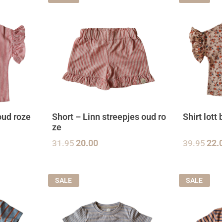
 oud roze
Short – Linn streepjes oud ro
Shirt lot
ze
31.95
20.00
39.95
22.
SALE
SALE