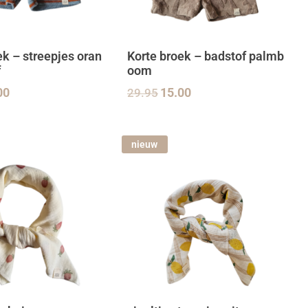
ek – streepjes oran
Korte broek – badstof palmb
f
oom
00
29.95
15.00
nieuw