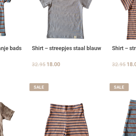
anje bads
Shirt – streepjes staal blauw
Shirt – st
32.95
18.00
32.95
18.
SALE
SALE