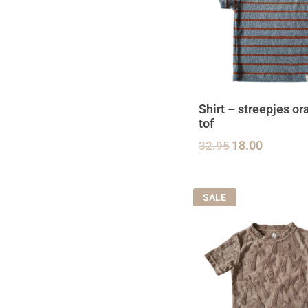
Shirt – streepjes or
tof
32.95
18.00
SALE