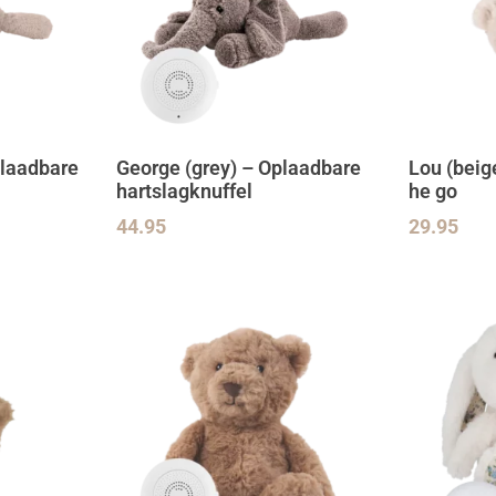
plaadbare
George (grey) – Oplaadbare
Lou (beig
hartslagknuffel
he go
44.95
29.95