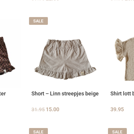
SALE
ter
Short – Linn streepjes beige
Shirt lott
31.95
15.00
39.95
SALE
SALE