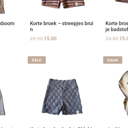
lmboom
Korte broek – streepjes brui
Korte bro
n
je badsto
29.95
15.00
29.95
15.
SALE
nieuw