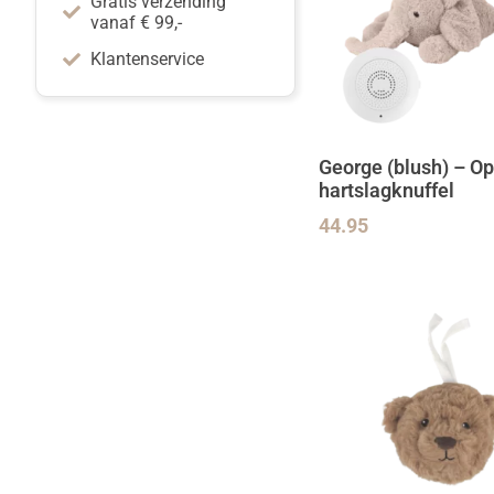
Gratis verzending
vanaf € 99,-
Klantenservice
George (blush) – O
hartslagknuffel
44.95