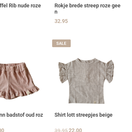
ffel Rib nude roze
Rokje brede streep roze gee
n
32.95
SALE
inn badstof oud roz
Shirt lott streepjes beige
00
39.95
22.00