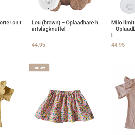
rter on t
Lou (brown) – Oplaadbare h
Milo limi
artslagknuffel
– Oplaadb
l
44.95
44.95
nieuw