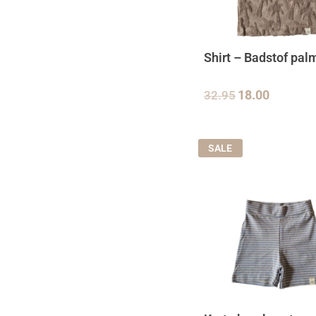
Shirt – Badstof pa
32.95
18.00
SALE