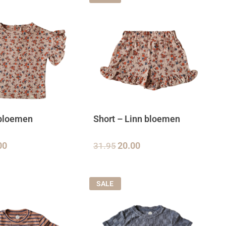
t bloemen
Short – Linn bloemen
00
31.95
20.00
SALE