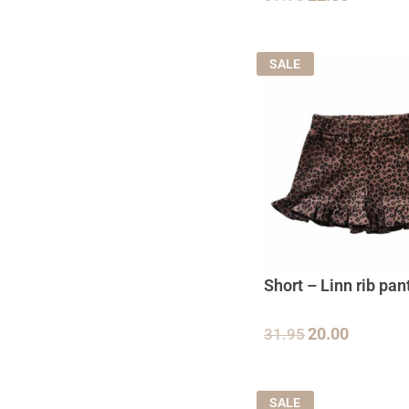
SALE
Short – Linn rib pan
31.95
20.00
SALE