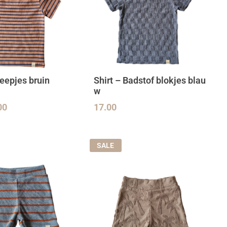
reepjes bruin
Shirt – Badstof blokjes blau
w
00
17.00
SALE