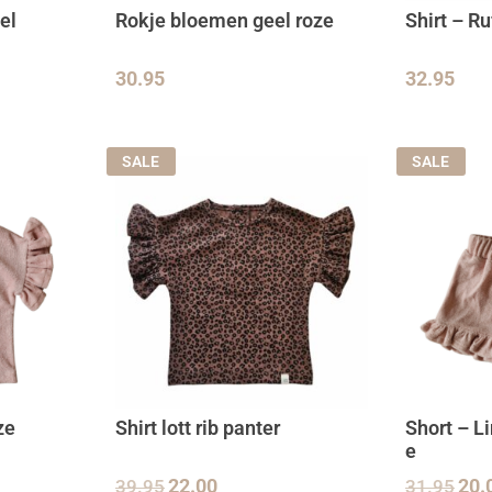
el
Rokje bloemen geel roze
Shirt – Ru
30.95
32.95
SALE
SALE
ze
Shirt lott rib panter
Short – L
e
39.95
22.00
31.95
20.