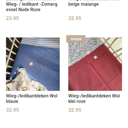
Wieg- / ledikant -Zomerg
beige malange
evoel Nude Roze
23.95
32.95
nieuw
Wieg-/ledikantdeken Wol
Wieg-/ledikantdeken Wol
blauw
klei roze
32.95
32.95