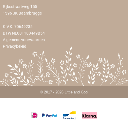
Rijksstraatweg 155
1396 JK Baambrugge
K.V.K. 70649235
BTW NL001180449B54
Algemene voorwaarden
Privacybeleid
© 2017 - 2026 Little and Cool