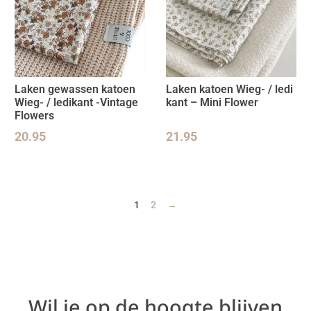
Laken gewassen katoen
Laken katoen Wieg- / ledi
Wieg- / ledikant -Vintage
kant – Mini Flower
Flowers
20.95
21.95
1
2
→
Wil je op de hoogte blijven